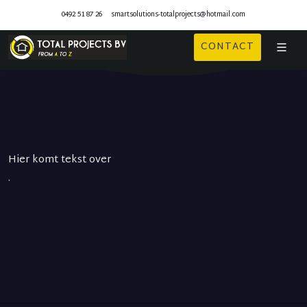
0492 51 87 26
smartsolutions-totalprojects@hotmail.com
CONTACT
Hier komt tekst over
.